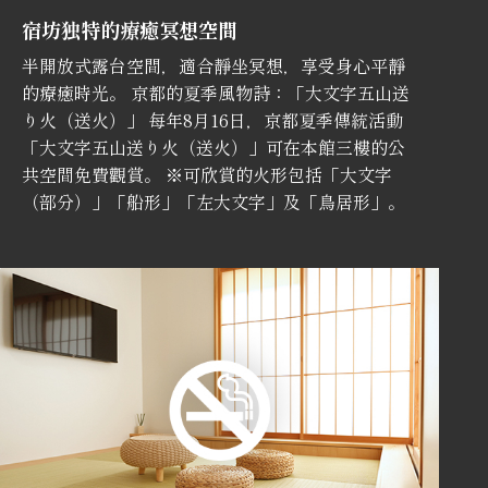
宿坊独特的療癒冥想空間
半開放式露台空間，適合靜坐冥想，享受身心平靜
的療癒時光。 京都的夏季風物詩：「大文字五山送
り火（送火）」 每年8月16日，京都夏季傳統活動
「大文字五山送り火（送火）」可在本館三樓的公
共空間免費觀賞。 ※可欣賞的火形包括「大文字
（部分）」「船形」「左大文字」及「鳥居形」。