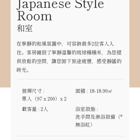
被褥尺寸
面積
18-18.90㎡
單人（97 x 200）x 2
載客量
2人
浴室設施
洗手間及淋浴設備（*
無浴缸）
Japanese Style
prev
next
Suite
頂層行政房-蓮花間