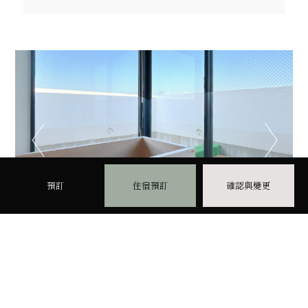
【配備天然檜木浴缸及獨立專
屬陽台】
寬敞的和風現代行政房，可容納最多5位客人入
住。房內設有天然檜木浴缸，讓您在檜木的自然
香氣中，享受舒適的沐浴時光。此外，客房還配
備專屬陽台，您可以在私密空間內欣賞周邊的美
景與璀璨夜空。
預訂
住宿預訂
確認與變更
※特別體驗： 每年8月16日，京都夏季經典的風
物詩「大文字五山送り火（送火）」可在您的私
人陽台觀賞，這是一場難得一見的視覺盛宴。
※可觀賞的火形包括：大文字（部分）、船形、
左大文字、鳥居形。