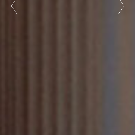
prev
next