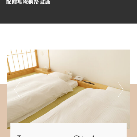
配備無線網路設施
Japanese Style
prev
next
Room
和室
在寧靜的和風氛圍中，可容納最多2位客人入
住。客房鋪設了寧靜溫馨的琉球榻榻米，為您提
供放鬆的空間，讓您卸下旅途疲憊，感受靜謐的
時光。